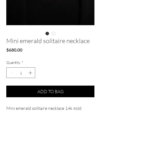
Mini emerald solitaire necklace
Price
$680.00
Quantity
*
ADD TO BAG
Mini emerald solitaire necklace 14k gold
Emerald 0.80 cts