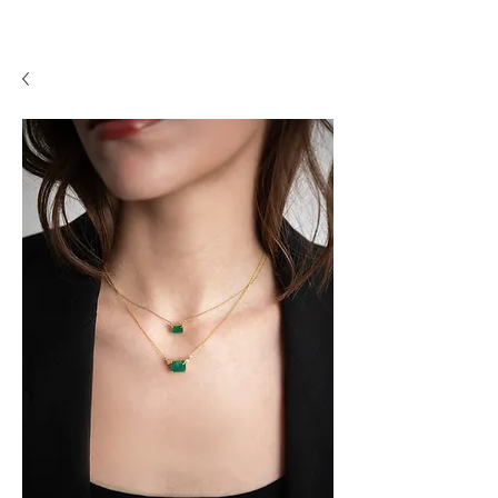
A P F I N E J E W E L R Y